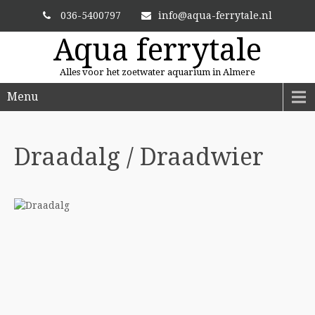
036-5400797
info@aqua-ferrytale.nl
Aqua ferrytale
Alles voor het zoetwater aquarium in Almere
Menu
EIGEN MALAWI KWEKERIJ!
Draadalg /
Draadwier
Één van de mooiste en grootste collecties van de Benelux!