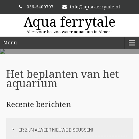
036-5400797
info@aqua-ferrytale.nl
Aqua ferrytale
Alles voor het zoetwater aquarium in Almere
Menu
ALTIJD VERSE PLANTEN
En zit uw plant er niet bij? Dan bestellen we hem voor u.
Het beplanten van het
aquarium
Recente
berichten
ER ZIJN ALWEER NIEUWE DISCUSSEN!