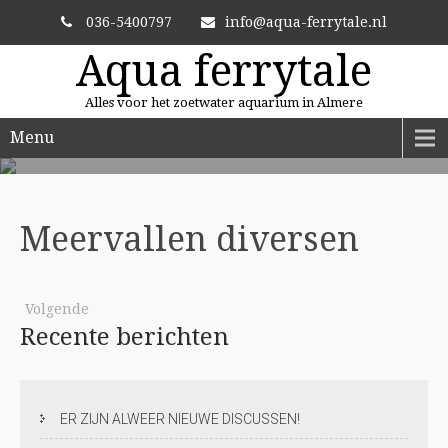
036-5400797
info@aqua-ferrytale.nl
Aqua ferrytale
Alles voor het zoetwater aquarium in Almere
Menu
ALTIJD VERSE PLANTEN
En zit uw plant er niet bij? Dan bestellen we hem voor u.
Meervallen
diversen
Volgende
Recente
berichten
ER ZIJN ALWEER NIEUWE DISCUSSEN!