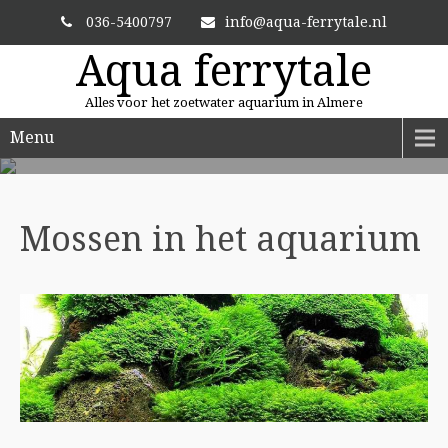
036-5400797
info@aqua-ferrytale.nl
Aqua ferrytale
Alles voor het zoetwater aquarium in Almere
Menu
ALTIJD VERSE PLANTEN
En zit uw plant er niet bij? Dan bestellen we hem voor u.
Mossen in het
aquarium