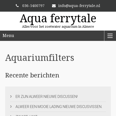
036-5400797
info@aqua-ferrytale.nl
Aqua ferrytale
Alles voor het zoetwater aquarium in Almere
Menu
EIGEN MALAWI KWEKERIJ!
Aquariumfilters
Één van de mooiste en grootste collecties van de Benelux!
Recente
berichten
ER ZIJN ALWEER NIEUWE DISCUSSEN!
ALWEER EEN MOOIE LADING NIEUWE DISCUSVISSEN.