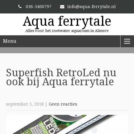
036-5400797
info@aqua-ferrytale.nl
Aqua ferrytale
Alles voor het zoetwater aquarium in Almere
Menu
ALTIJD VERSE PLANTEN
En zit uw plant er niet bij? Dan bestellen we hem voor u.
Superfish RetroLed nu
ook bij Aqua
ferrytale
september 5, 2018
|
Geen reacties