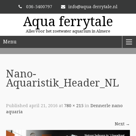
036-5400797
info@aqua-ferrytale.nl
Aqua ferrytale
Alles voor het zoetwater aquarium in Almere
Menu
ALTIJD VERSE PLANTEN
En zit uw plant er niet bij? Dan bestellen we hem voor u.
Nano-
Aquaristik_Header_NL
Published
april 21, 2016
at
780 × 215
in
Dennerle nano
aquaria
Next
→