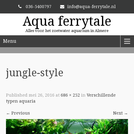
036-5400797
info@aqua-ferrytale.nl
Aqua ferrytale
Alles voor het zoetwater aquarium in Almere
Menu
ALTIJD VERSE PLANTEN
En zit uw plant er niet bij? Dan bestellen we hem voor u.
jungle-style
Published
mei 26, 2016
at
686 × 252
in
Verschillende
typen aquaria
←
Previous
Next
→