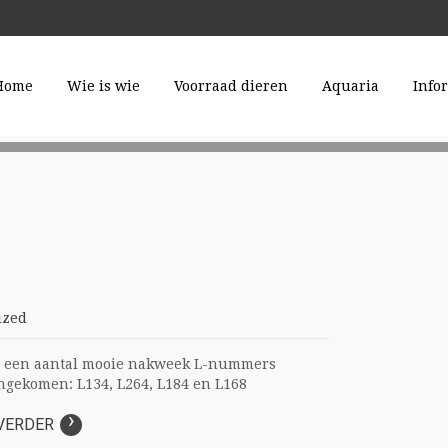
Home
Wie is wie
Voorraad dieren
Aquaria
Info
ALTIJD VERSE PLANTE
En zit uw plant er niet bij? Dan bestellen we hem voor u.
Lees Verder »
ized
n een aantal mooie nakweek L-nummers
gekomen: L134, L264, L184 en L168
›
VERDER