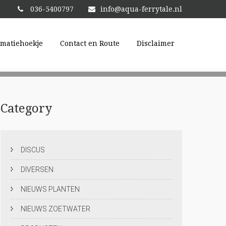
036-5400797
info@aqua-ferrytale.nl
rmatiehoekje
Contact en Route
Disclaimer
N
Category
DISCUS
DIVERSEN
NIEUWS PLANTEN
NIEUWS ZOETWATER