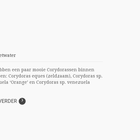
etwater
bben een paar mooie Corydorassen binnen
en: Corydoras eques (zeldzaam), Corydoras sp.
ela ‘Orange’ en Corydoras sp. venezuela
›
VERDER