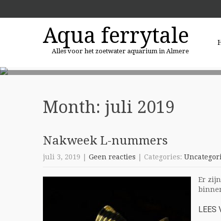
Aqua ferrytale
Alles voor het zoetwater aquarium in Almere
Month:
juli 2019
Nakweek L-nummers
juli 3, 2019
|
Geen reacties
| Categories:
Uncategor
Er zij
binnen
LEES 