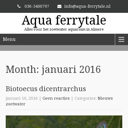
036-5400797
info@aqua-ferrytale.nl
Aqua ferrytale
Alles voor het zoetwater aquarium in Almere
Menu
ALTIJD VERSE PLANTEN
En zit uw plant er niet bij? Dan bestellen we hem voor u.
Month:
januari 2016
Biotoecus dicentrarchus
januari 10, 2016
|
Geen reacties
| Categories:
Nieuws
zoetwater