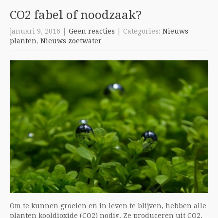
CO2 fabel of noodzaak?
januari 9, 2016
|
Geen reacties
| Categories:
Nieuws
planten
,
Nieuws zoetwater
Om te kunnen groeien en in leven te blijven, hebben alle
planten kooldioxide (CO2) nodig. Ze produceren uit CO2,