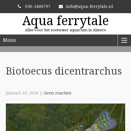
036-5400797
info@aqua-ferrytale.nl
Aqua ferrytale
Alles voor het zoetwater aquarium in Almere
Menu
ALTIJD VERSE PLANTEN
En zit uw plant er niet bij? Dan bestellen we hem voor u.
Biotoecus
dicentrarchus
januari 10, 2016
|
Geen reacties