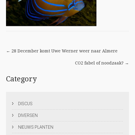
Post
←
28 December komt Uwe Werner weer naar Almere
navigation
CO2 fabel of noodzaak?
→
Category
DISCUS
DIVERSEN
NIEUWS PLANTEN