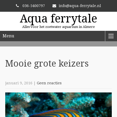
036-5400797
info@aqua-ferrytale.nl
Aqua ferrytale
Alles voor het zoetwater aquarium in Almere
Menu
ALTIJD VERSE PLANTEN
En zit uw plant er niet bij? Dan bestellen we hem voor u.
Mooie grote
keizers
januari 9, 2016
|
Geen reacties